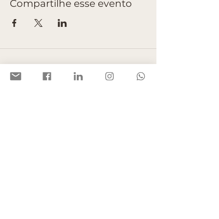
Compartilhe esse evento
Rosangela Landucci Mafort Vieira,
oferece cursos e treinamentos
em
comunicação não violenta e
atendimentos de
mediação de
conflitos, tanto para
empresas
quanto para o público em
geral, de forma
presencial ou online,
para qualquer lugar do
Brasil, com o
foco em disseminar a cultura da paz
por meio de conscientização do
diálogo e do entendimento.
LINKS RÁPIDOS
Rosangela Landucci Mafort Vieira